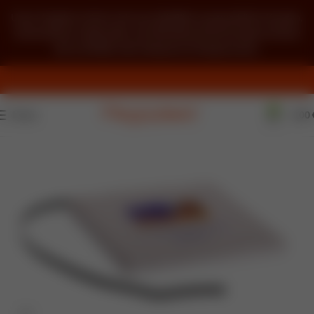
Unser Angebot richtet sich ausschließlich an gewerbliche Kunden,
Unternehmer, Freiberufler und öffentliche Einrichtungen im Sinne
des § 14 BGB. Kein Verkauf an Privatpersonen.
0
Menü
0,00
AUSVE
RKAUF
T