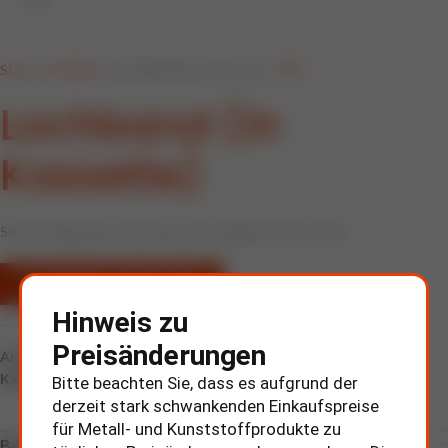
Klick zum Vergrößern
Start
»
Produkte
»
Lochband (in Kassette)
Lochband (in
Kassette)
50 m Lochband (in Kassette) aus Polyamid. 7,6 x 0,5 mm.
ZUR ANFRAGE HINZUFÜGEN
Hinweis zu
Preisänderungen
Artikelnummer:
321570
Kategorie:
Kabelmarkierer
Bitte beachten Sie, dass es aufgrund der
derzeit stark schwankenden Einkaufspreise
für Metall- und Kunststoffprodukte zu
Beschreibung