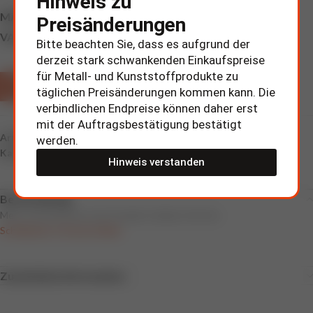
Hinweis zu
MATERIAL
Preisänderungen
VA-Stahl
VA-Stahl 1.4016
Bitte beachten Sie, dass es aufgrund der
derzeit stark schwankenden Einkaufspreise
für Metall- und Kunststoffprodukte zu
ZUR ANFRAGE HINZUFÜGEN
täglichen Preisänderungen kommen kann. Die
verbindlichen Endpreise können daher erst
mit der Auftragsbestätigung bestätigt
Artikelnummer:
120078 / 120085
werden.
Kategorie:
Schildhalter und Steckschilder
Hinweis verstanden
Beschreibung
Mehr Informationen zum Produkt erhalten Sie hier:
Schildhalter & Steckschilder
Zusätzliche Information