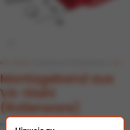
Klick zum Vergrößern
Start
»
Produkte
»
Montageband aus VA-Stahl (Rollenware)
Montageband aus
VA-Stahl
(Rollenware)
Außer Größe 1.000 x 30 mm.