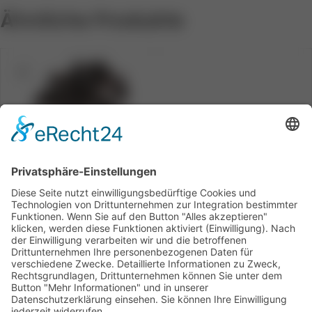
Ähnliche Produkte
AUSVE
RKAUF
T
Verschlussköpfe (für
Montageband)
Schildhalter und Steckschilder
Artikelnummer:
120079 / 120086
Mehr Informationen zum Produkt
erhalten Sie hier: Schildhalter &
Steckschilder