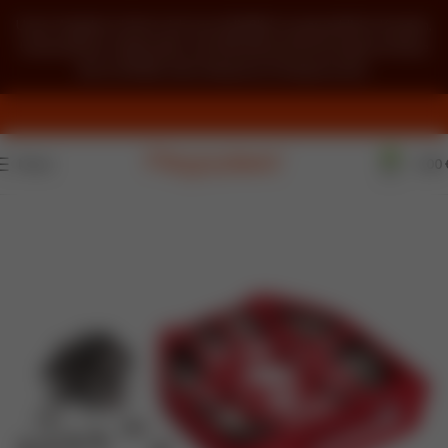
Unser Angebot richtet sich ausschließlich an gewerbliche Kunden,
Unternehmer, Freiberufler und öffentliche Einrichtungen im Sinne
des § 14 BGB. Kein Verkauf an Privatpersonen.
0
Menü
0,00
AUSVE
RKAUF
T