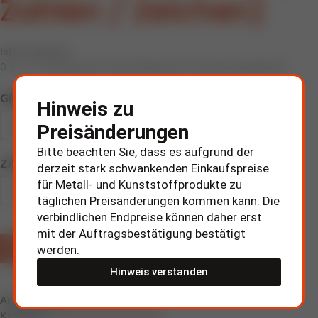
Zahlen / Zeichen)
Inhalt Symbole:
0-9 / A-Z, Schrägstrich, Punkt, Bindestrich, Komma, Doppelpunkt
GRUND- & SCHRIFTFARBE
Hinweis zu
Preisänderungen
Bitte beachten Sie, dass es aufgrund der
ZAHL/BUCHSTABE/SYMBOL
derzeit stark schwankenden Einkaufspreise
für Metall- und Kunststoffprodukte zu
täglichen Preisänderungen kommen kann. Die
verbindlichen Endpreise können daher erst
mit der Auftragsbestätigung bestätigt
ZUR ANFRAGE HINZUFÜGEN
werden.
Hinweis verstanden
Artikelnummer:
210900 / 210950
Kategorie:
Unterdrucksteckschilder