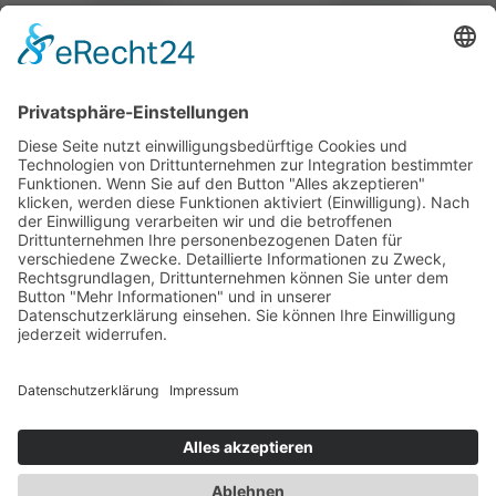
30 mm Unterdruck-
30 mm Unterdruck-
Steckschild (Pfeil
Steckschilder („m“)
rechts/links)
Unterdrucksteckschilder
Unterdrucksteckschilder
Artikelnummer:
210813
Artikelnummer:
210810
ZUR ANFRAGE
HINZUFÜGEN
ZUR ANFRAGE
Mehr Informationen zum Produkt
HINZUFÜGEN
erhalten Sie hier: Schildhalter &
Steckschilder
Impressum
Datenschutz
AGB
Widerruf
Versand
Zahlungsweisen