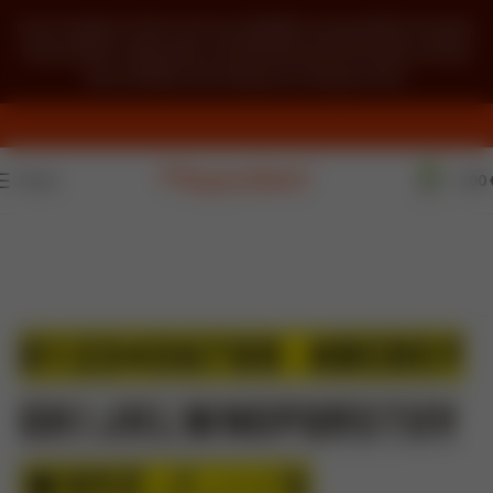
Unser Angebot richtet sich ausschließlich an gewerbliche Kunden,
Unternehmer, Freiberufler und öffentliche Einrichtungen im Sinne
des § 14 BGB. Kein Verkauf an Privatpersonen.
0
Menü
0,00