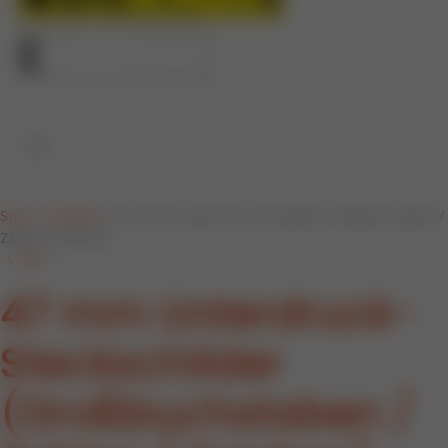
Klick zum Vergrößern
Start
»
Produkte
»
47 mm Unterdruck-Steckschilder (Großbuchstaben /
Zahlen / Zeichen)
47 mm Unterdruck-
Steckschilder
(Großbuchstaben /