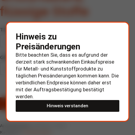
flüssige Stoffe
TEXT UND GRAFIK
Hinweis zu
Preisänderungen
Bitte beachten Sie, dass es aufgrund der
GRÖSSE IN MM
derzeit stark schwankenden Einkaufspreise
für Metall- und Kunststoffprodukte zu
täglichen Preisänderungen kommen kann. Die
Zurücksetzen
verbindlichen Endpreise können daher erst
mit der Auftragsbestätigung bestätigt
werden.
ZUR ANFRAGE HINZUFÜGEN
Hinweis verstanden
Artikelnummer:
620732/e schwarz
Kategorie:
Gefahrgutlabel