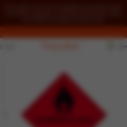
Unser Angebot richtet sich ausschließlich an gewerbliche Kunden,
Unternehmer, Freiberufler und öffentliche Einrichtungen im Sinne
des § 14 BGB. Kein Verkauf an Privatpersonen.
0
Menü
0,00