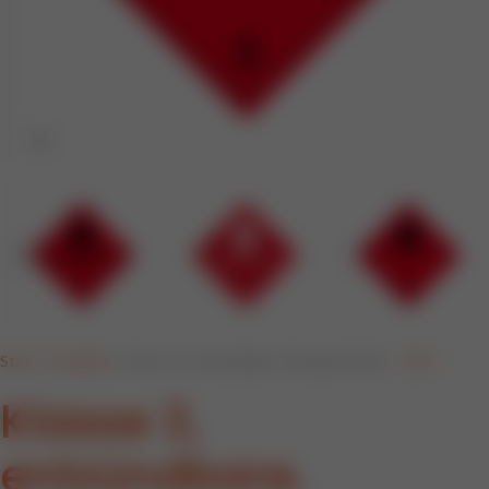
Klick zum Vergrößern
Start
»
Produkte
»
Klasse 3, entzündbare, flüssige Stoffe
Klasse 3,
entzündbare,