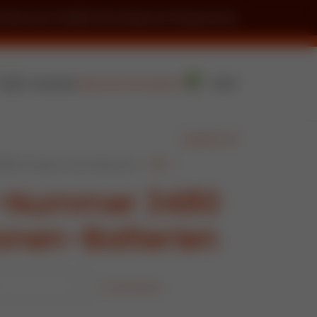
m Sinne des § 14 BGB. Kein Verkauf an Privatpersonen.
0
Registrieren
Anfrageliste
Anmelden
0,00
€
regoplast.de
0 für Lithium-Ionen-Batterien
N-Nummer 3480
Ionen-Batterien
Zurücksetzen