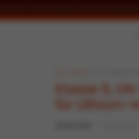
iche Kunden, Unternehmer, Freiberufler und öffentliche Einrichtungen i
Start
»
Produkte
»
Klasse 9, UN-Nummer 348
Klasse 9, U
für Lithium-
GRÖSSE IN MM